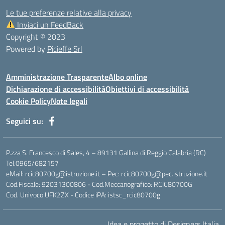
Le tue preferenze relative alla privacy
Inviaci un FeedBack
Copyright © 2023
Powered by
Picieffe Srl
Amministrazione Trasparente
Albo online
Dichiarazione di accessibilità
Obiettivi di accessibilità
Cookie Policy
Note legali
Seguici su:
P.zza S. Francesco di Sales, 4 – 89131 Gallina di Reggio Calabria (RC)
Tel.0965/682157
eMail: rcic80700g@istruzione.it – Pec: rcic80700g@pec.istruzione.it
Cod.Fiscale: 92031300806 - Cod.Meccanografico: RCIC80700G
Cod. Univoco UFK2ZX - Codice iPA: istsc_rcic80700g
Idea e progetto di Designers Italia