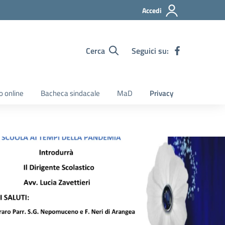
Accedi
Cerca
Seguici su:
o online
Bacheca sindacale
MaD
Privacy