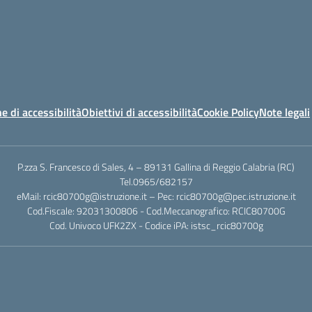
e di accessibilità
Obiettivi di accessibilità
Cookie Policy
Note legali
P.zza S. Francesco di Sales, 4 – 89131 Gallina di Reggio Calabria (RC)
Tel.0965/682157
eMail: rcic80700g@istruzione.it – Pec: rcic80700g@pec.istruzione.it
Cod.Fiscale: 92031300806 - Cod.Meccanografico: RCIC80700G
Cod. Univoco UFK2ZX - Codice iPA: istsc_rcic80700g