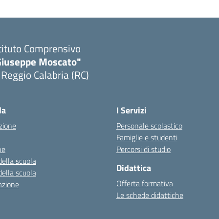
tituto Comprensivo
Giuseppe Moscato"
 Reggio Calabria (RC)
Visita la pagina iniziale della scuola
la
I Servizi
zione
Personale scolastico
Famiglie e studenti
ne
Percorsi di studio
della scuola
Didattica
della scuola
Offerta formativa
azione
Le schede didattiche