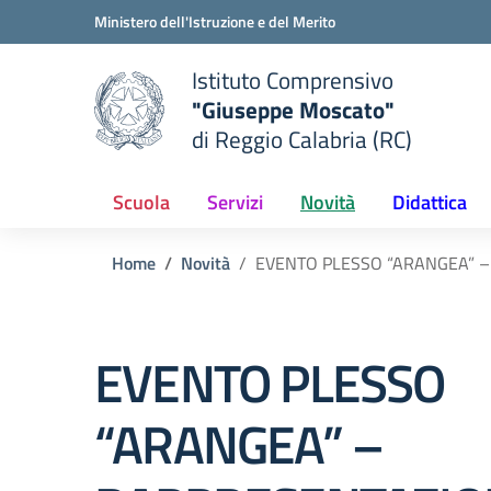
Vai ai contenuti
Vai al menu di navigazione
Vai al footer
Ministero dell'Istruzione e del Merito
Istituto Comprensivo
"Giuseppe Moscato"
e della scuola
di Reggio Calabria (RC)
— Visita la pagina iniziale del
Scuola
Servizi
Novità
Didattica
Home
Novità
EVENTO PLESSO “ARANGEA” –
EVENTO PLESSO
“ARANGEA” –