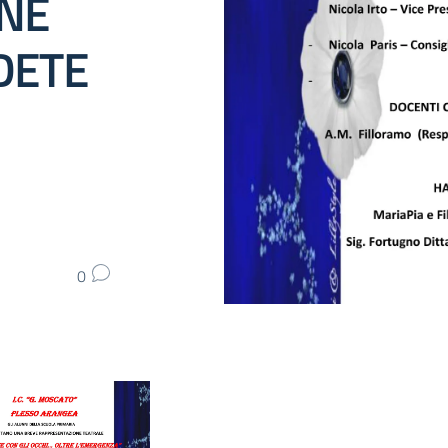
NE
DETE
0