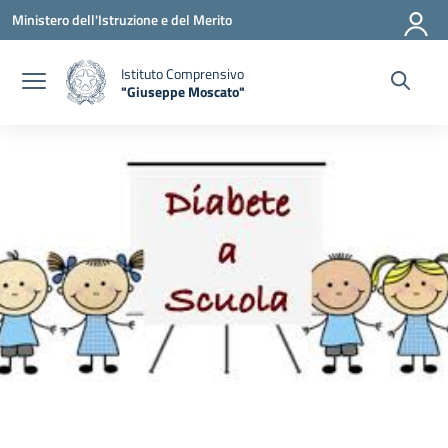
Vai ai contenuti
Vai al menu di navigazione
Vai al footer
Ministero dell'Istruzione e del Merito
Istituto Comprensivo
"Giuseppe Moscato"
— Visita la pagina iniziale della scuola