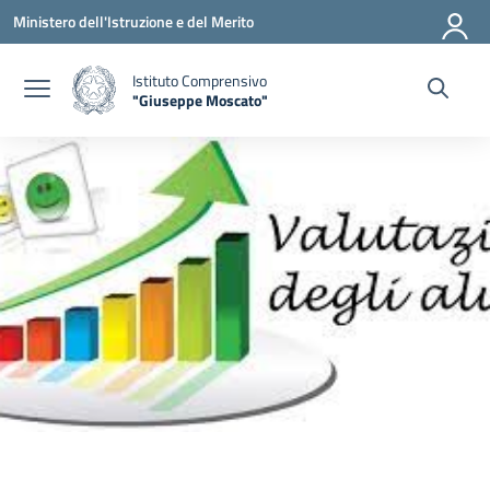
Vai ai contenuti
Vai al menu di navigazione
Vai al footer
Ministero dell'Istruzione e del Merito
Istituto Comprensivo
"Giuseppe Moscato"
— Visita la pagina iniziale della scuola