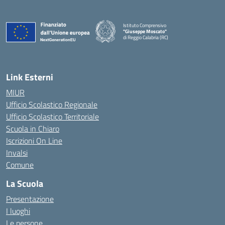
Istituto Comprensivo
"Giuseppe Moscato"
di Reggio Calabria (RC)
— Visita la pagina iniziale della scuola
Link Esterni
MIUR
Ufficio Scolastico Regionale
Ufficio Scolastico Territoriale
Scuola in Chiaro
Iscrizioni On Line
Invalsi
Comune
La Scuola
Presentazione
I luoghi
Le persone