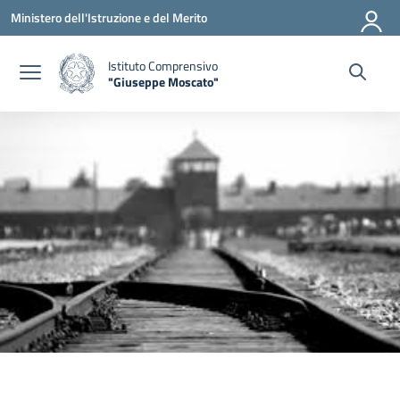
Vai ai contenuti
Vai al menu di navigazione
Vai al footer
Ministero dell'Istruzione e del Merito
Istituto Comprensivo
"Giuseppe Moscato"
— Visita la pagina iniziale della scuola