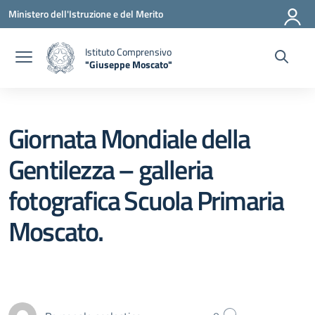
Vai ai contenuti
Vai al menu di navigazione
Vai al footer
Ministero dell'Istruzione e del Merito
Istituto Comprensivo
"Giuseppe Moscato"
— Visita la pagina iniziale della scuola
Giornata Mondiale della
Gentilezza – galleria
fotografica Scuola Primaria
Moscato.