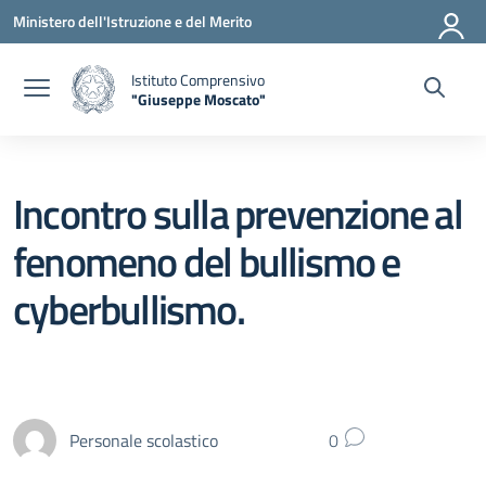
Vai ai contenuti
Vai al menu di navigazione
Vai al footer
Ministero dell'Istruzione e del Merito
Istituto Comprensivo
"Giuseppe Moscato"
— Visita la pagina iniziale della scuola
Incontro sulla prevenzione al
fenomeno del bullismo e
cyberbullismo.
Personale scolastico
0