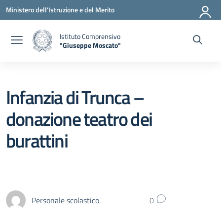
Vai ai contenuti
Vai al menu di navigazione
Vai al footer
Ministero dell'Istruzione e del Merito
Istituto Comprensivo
"Giuseppe Moscato"
— Visita la pagina iniziale della scuola
Infanzia di Trunca –
donazione teatro dei
burattini
Personale scolastico
0