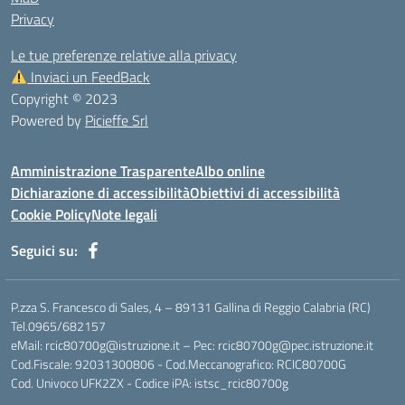
Privacy
Le tue preferenze relative alla privacy
Inviaci un FeedBack
Copyright © 2023
Powered by
Picieffe Srl
Amministrazione Trasparente
Albo online
Dichiarazione di accessibilità
Obiettivi di accessibilità
Cookie Policy
Note legali
Seguici su:
P.zza S. Francesco di Sales, 4 – 89131 Gallina di Reggio Calabria (RC)
Tel.0965/682157
eMail: rcic80700g@istruzione.it – Pec: rcic80700g@pec.istruzione.it
Cod.Fiscale: 92031300806 - Cod.Meccanografico: RCIC80700G
Cod. Univoco UFK2ZX - Codice iPA: istsc_rcic80700g