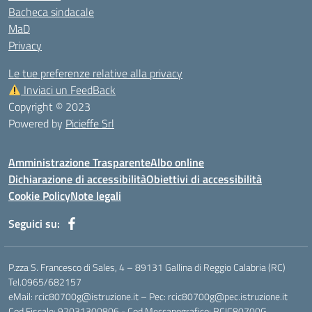
Bacheca sindacale
MaD
Privacy
Le tue preferenze relative alla privacy
Inviaci un FeedBack
Copyright © 2023
Powered by
Picieffe Srl
Amministrazione Trasparente
Albo online
Dichiarazione di accessibilità
Obiettivi di accessibilità
Cookie Policy
Note legali
Seguici su:
P.zza S. Francesco di Sales, 4 – 89131 Gallina di Reggio Calabria (RC)
Tel.0965/682157
eMail: rcic80700g@istruzione.it – Pec: rcic80700g@pec.istruzione.it
Cod.Fiscale: 92031300806 - Cod.Meccanografico: RCIC80700G