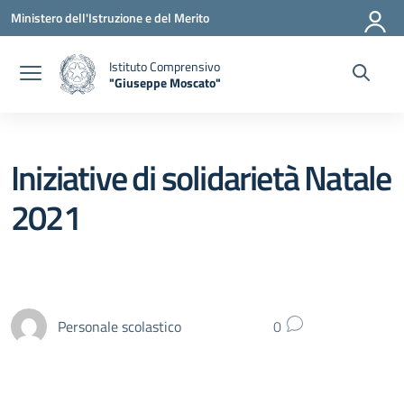
Vai ai contenuti
Vai al menu di navigazione
Vai al footer
Ministero dell'Istruzione e del Merito
Istituto Comprensivo
"Giuseppe Moscato"
— Visita la pagina iniziale della scuola
Iniziative di solidarietà Natale
2021
Personale scolastico
0