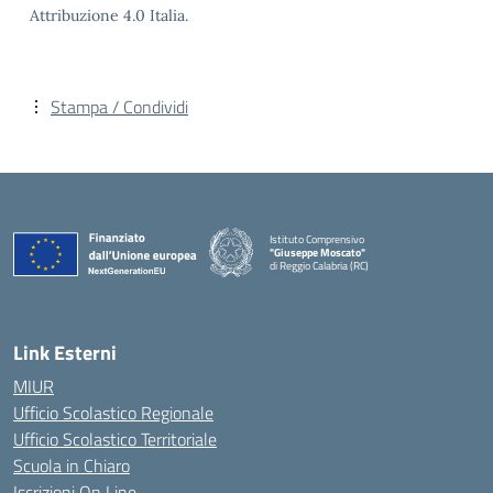
Attribuzione 4.0 Italia.
Stampa / Condividi
Istituto Comprensivo
"Giuseppe Moscato"
di Reggio Calabria (RC)
— Visita la pagina iniziale della scuola
Link Esterni
MIUR
Ufficio Scolastico Regionale
Ufficio Scolastico Territoriale
Scuola in Chiaro
Iscrizioni On Line