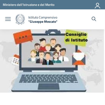
Vai ai contenuti
Vai al menu di navigazione
Vai al footer
Ministero dell'Istruzione e del Merito
Istituto Comprensivo
"Giuseppe Moscato"
— Visita la pagina iniziale della scuola