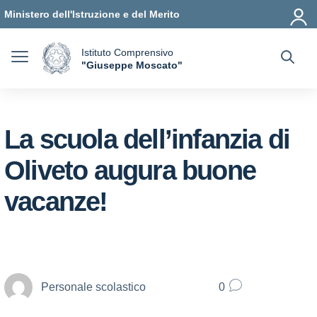
Vai ai contenuti
Vai al menu di navigazione
Vai al footer
Ministero dell'Istruzione e del Merito
Istituto Comprensivo
a
"Giuseppe Moscato"
— Visita la pagina iniziale della scuola
La scuola dell’infanzia di
Oliveto augura buone
vacanze!
Personale scolastico
0