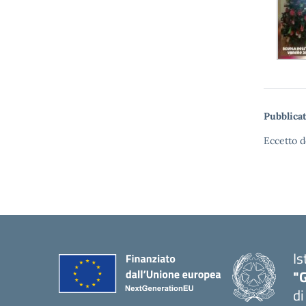
Pubblicat
Eccetto d
Is
"
di