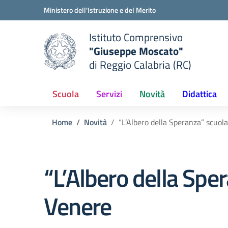
Vai ai contenuti
Vai al menu di navigazione
Vai al footer
Ministero dell'Istruzione e del Merito
Istituto Comprensivo
"Giuseppe Moscato"
e della scuola
di Reggio Calabria (RC)
— Visita la pagina iniziale del
Scuola
Servizi
Novità
Didattica
Home
Novità
“L’Albero della Speranza” scuola
“L’Albero della Sper
Venere