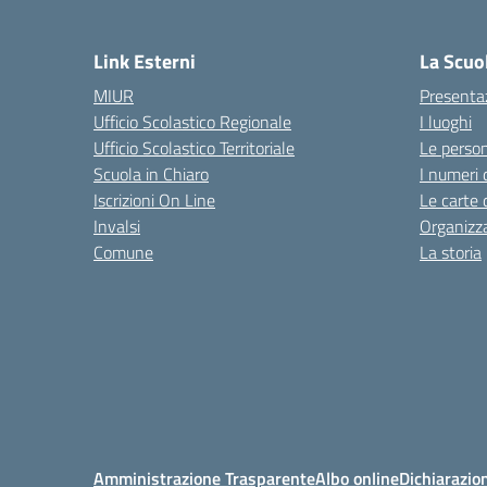
— 
Link Esterni
La Scuo
MIUR
Presenta
Ufficio Scolastico Regionale
I luoghi
Ufficio Scolastico Territoriale
Le perso
Scuola in Chiaro
I numeri 
Iscrizioni On Line
Le carte 
Invalsi
Organizz
Comune
La storia
Amministrazione Trasparente
Albo online
Dichiarazion