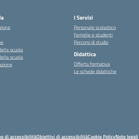
Visita la pagina iniziale della scuola
la
I Servizi
zione
Personale scolastico
Famiglie e studenti
ne
Percorsi di studio
della scuola
Didattica
della scuola
Offerta formativa
azione
Le schede didattiche
e di accessibilità
Obiettivi di accessibilità
Cookie Policy
Note legali