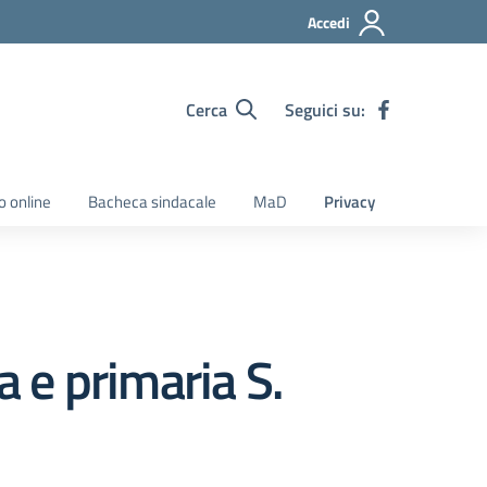
Accedi
Cerca
Seguici su:
o online
Bacheca sindacale
MaD
Privacy
a e primaria S.