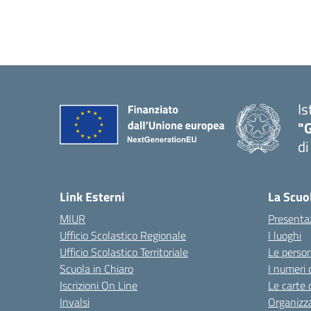
Is
"
di
— 
Link Esterni
La Scuo
MIUR
Presenta
Ufficio Scolastico Regionale
I luoghi
Ufficio Scolastico Territoriale
Le perso
Scuola in Chiaro
I numeri 
Iscrizioni On Line
Le carte 
Invalsi
Organizz