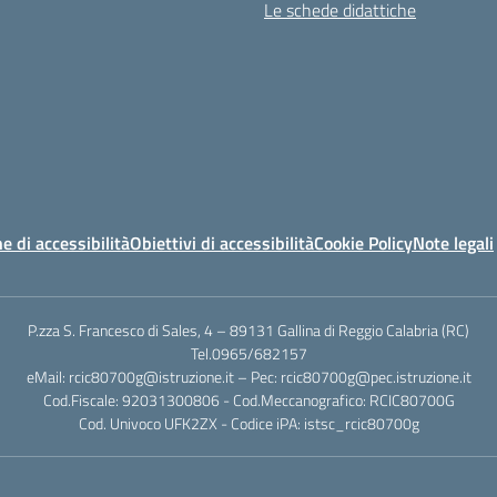
Le schede didattiche
e di accessibilità
Obiettivi di accessibilità
Cookie Policy
Note legali
P.zza S. Francesco di Sales, 4 – 89131 Gallina di Reggio Calabria (RC)
Tel.0965/682157
eMail: rcic80700g@istruzione.it – Pec: rcic80700g@pec.istruzione.it
Cod.Fiscale: 92031300806 - Cod.Meccanografico: RCIC80700G
Cod. Univoco UFK2ZX - Codice iPA: istsc_rcic80700g