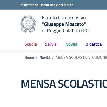
Vai ai contenuti
Vai al menu di navigazione
Vai al footer
Ministero dell'Istruzione e del Merito
Istituto Comprensivo
"Giuseppe Moscato"
e della scuola
di Reggio Calabria (RC)
— Visita la pagina iniziale del
Scuola
Servizi
Novità
Didattica
Home
Novità
MENSA SCOLASTICA_COMUNI
MENSA SCOLASTI