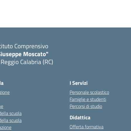
tituto Comprensivo
Giuseppe Moscato"
 Reggio Calabria (RC)
Visita la pagina iniziale della scuola
la
I Servizi
zione
Personale scolastico
Famiglie e studenti
ne
Percorsi di studio
della scuola
Didattica
della scuola
Offerta formativa
azione