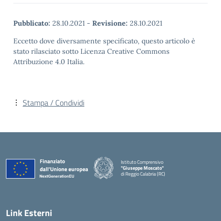
Pubblicato:
28.10.2021
-
Revisione:
28.10.2021
Eccetto dove diversamente specificato, questo articolo è
stato rilasciato sotto Licenza Creative Commons
Attribuzione 4.0 Italia.
Stampa / Condividi
Istituto Comprensivo
"Giuseppe Moscato"
di Reggio Calabria (RC)
— Visita la pagina iniziale della scuola
Link Esterni