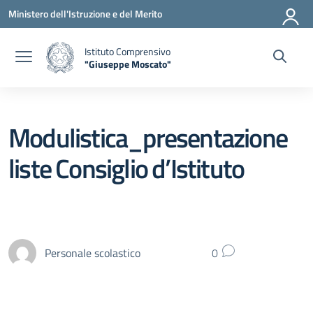
Vai ai contenuti
Vai al menu di navigazione
Vai al footer
Ministero dell'Istruzione e del Merito
Istituto Comprensivo
"Giuseppe Moscato"
— Visita la pagina iniziale della scuola
Modulistica_presentazione
liste Consiglio d’Istituto
Personale scolastico
0