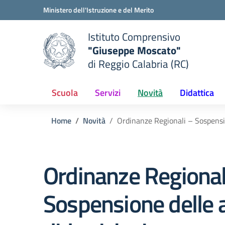
Vai ai contenuti
Vai al menu di navigazione
Vai al footer
Ministero dell'Istruzione e del Merito
Istituto Comprensivo
"Giuseppe Moscato"
e della scuola
di Reggio Calabria (RC)
— Visita la pagina iniziale del
Scuola
Servizi
Novità
Didattica
Home
Novità
Ordinanze Regionali – Sospensio
Ordinanze Regional
Sospensione delle a