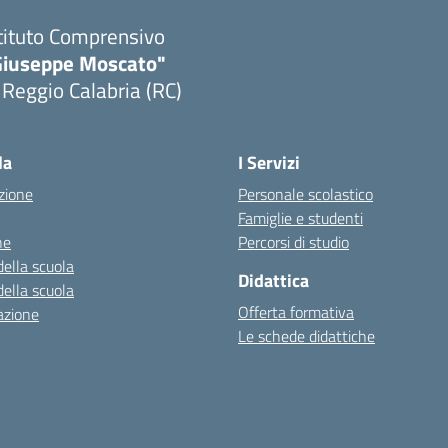
tituto Comprensivo
Giuseppe Moscato"
 Reggio Calabria (RC)
Visita la pagina iniziale della scuola
la
I Servizi
zione
Personale scolastico
Famiglie e studenti
ne
Percorsi di studio
della scuola
Didattica
della scuola
Offerta formativa
azione
Le schede didattiche