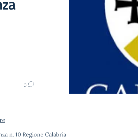
nza
0
re
za n. 10 Regione Calabria