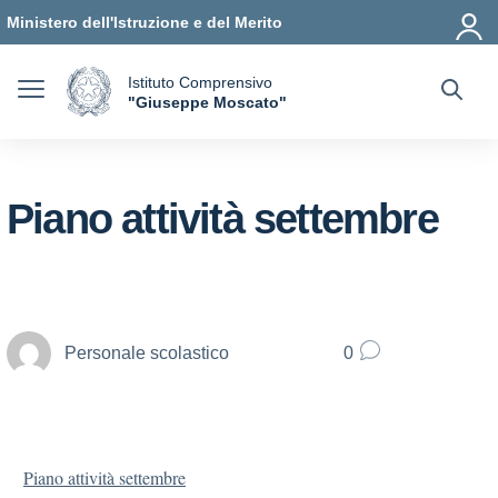
Vai ai contenuti
Vai al menu di navigazione
Vai al footer
Ministero dell'Istruzione e del Merito
Istituto Comprensivo
a
"Giuseppe Moscato"
— Visita la pagina iniziale della scuola
Piano attività settembre
Personale scolastico
0
Piano attività settembre