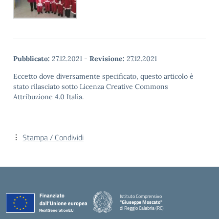
Pubblicato:
27.12.2021
-
Revisione:
27.12.2021
Eccetto dove diversamente specificato, questo articolo è
stato rilasciato sotto Licenza Creative Commons
Attribuzione 4.0 Italia.
Stampa / Condividi
Istituto Comprensivo
"Giuseppe Moscato"
di Reggio Calabria (RC)
— Visita la pagina iniziale della scuola