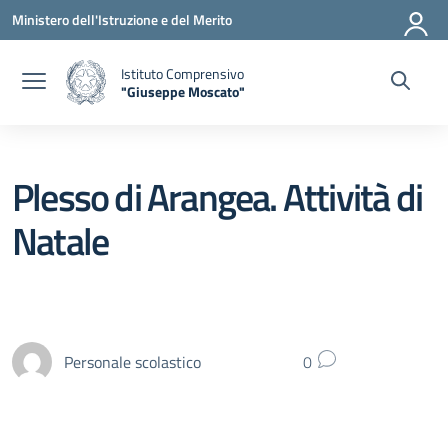
Vai ai contenuti
Vai al menu di navigazione
Vai al footer
Ministero dell'Istruzione e del Merito
Istituto Comprensivo
"Giuseppe Moscato"
— Visita la pagina iniziale della scuola
Plesso di Arangea. Attività di
Natale
Personale scolastico
0