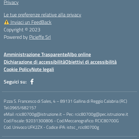
Privacy
Le tue preferenze relative alla privacy
Inviaci un FeedBack
Copyright © 2023
Powered by
Picieffe Srl
Amministrazione Trasparente
Albo online
Dichiarazione di accessibilità
Obiettivi di accessibilità
Cookie Policy
Note legali
Seguici su:
P.zza S. Francesco di Sales, 4 – 89131 Gallina di Reggio Calabria (RC)
Tel.0965/682157
eMail: rcic80700g@istruzione.it – Pec: rcic80700g@pec.istruzione.it
Cod.Fiscale: 92031300806 - Cod.Meccanografico: RCIC80700G
Cod. Univoco UFK2ZX - Codice iPA: istsc_rcic80700g