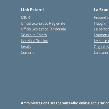
Link Esterni
La Scuo
MIUR
Presenta
Ufficio Scolastico Regionale
I luoghi
Ufficio Scolastico Territoriale
Le perso
Scuola in Chiaro
I numeri 
Iscrizioni On Line
Le carte 
Invalsi
Organizz
Comune
La storia
Amministrazione Trasparente
Albo online
Dichiarazion