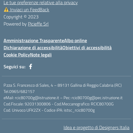
Le tue preferenze relative alla privacy
Inviaci un FeedBack
Copyright © 2023
Powered by
Picieffe Srl
Amministrazione Trasparente
Albo online
Dichiarazione di accessibilità
Obiettivi di accessibilità
Cookie Policy
Note legali
Seguici su:
P.zza S. Francesco di Sales, 4 – 89131 Gallina di Reggio Calabria (RC)
Tel.0965/682157
eMail: rcic80700g@istruzione.it – Pec: rcic80700g@pec.istruzione.it
Cod.Fiscale: 92031300806 - Cod.Meccanografico: RCIC80700G
Cod. Univoco UFK2ZX - Codice iPA: istsc_rcic80700g
Idea e progetto di Designers Italia