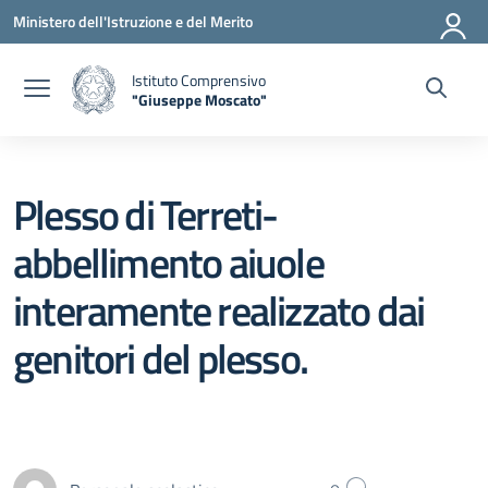
Vai ai contenuti
Vai al menu di navigazione
Vai al footer
Ministero dell'Istruzione e del Merito
Istituto Comprensivo
"Giuseppe Moscato"
— Visita la pagina iniziale della scuola
Plesso di Terreti-
abbellimento aiuole
interamente realizzato dai
genitori del plesso.