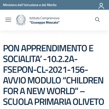
Vai ai contenuti
Vai al menu di navigazione
Vai al footer
Ministero dell'Istruzione e del Merito
Istituto Comprensivo
"Giuseppe Moscato"
— Visita la pagina iniziale della scuola
PON APPRENDIMENTO E
SOCIALITA’ -10.2.2A-
FSEPON-CL-2021-156-
AVVIO MODULO “CHILDREN
FOR A NEW WORLD” –
SCUOLA PRIMARIA OLIVETO