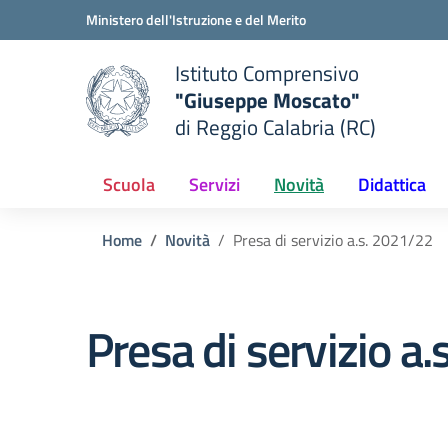
Vai ai contenuti
Vai al menu di navigazione
Vai al footer
Ministero dell'Istruzione e del Merito
Istituto Comprensivo
"Giuseppe Moscato"
e della scuola
di Reggio Calabria (RC)
— Visita la pagina iniziale del
Scuola
Servizi
Novità
Didattica
Home
Novità
Presa di servizio a.s. 2021/22
Presa di servizio a