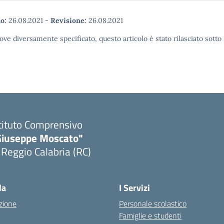
o:
26.08.2021
-
Revisione:
26.08.2021
ove diversamente specificato, questo articolo è stato rilasciato sott
tituto Comprensivo
Giuseppe Moscato"
 Reggio Calabria (RC)
Visita la pagina iniziale della scuola
la
I Servizi
zione
Personale scolastico
Famiglie e studenti