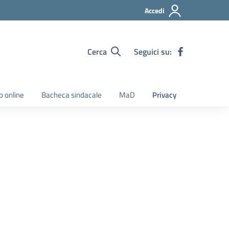
Accedi
Cerca
Seguici su:
o online
Bacheca sindacale
MaD
Privacy