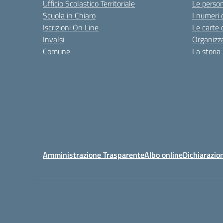
Ufficio Scolastico Territoriale
Le perso
Scuola in Chiaro
I numeri 
Iscrizioni On Line
Le carte 
Invalsi
Organizz
Comune
La storia
Amministrazione Trasparente
Albo online
Dichiarazion