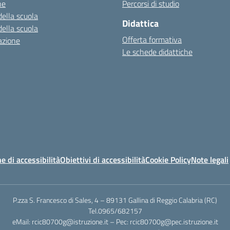
ne
Percorsi di studio
della scuola
Didattica
della scuola
Offerta formativa
azione
Le schede didattiche
e di accessibilità
Obiettivi di accessibilità
Cookie Policy
Note legali
P.zza S. Francesco di Sales, 4 – 89131 Gallina di Reggio Calabria (RC)
Tel.0965/682157
eMail: rcic80700g@istruzione.it – Pec: rcic80700g@pec.istruzione.it