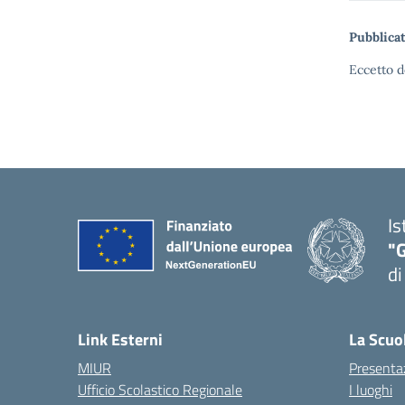
Pubblicat
Eccetto d
Is
"
di
— 
Link Esterni
La Scuo
MIUR
Presenta
Ufficio Scolastico Regionale
I luoghi