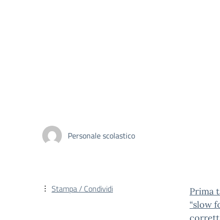
Personale scolastico
Stampa / Condividi
Prima 
“slow f
corrett