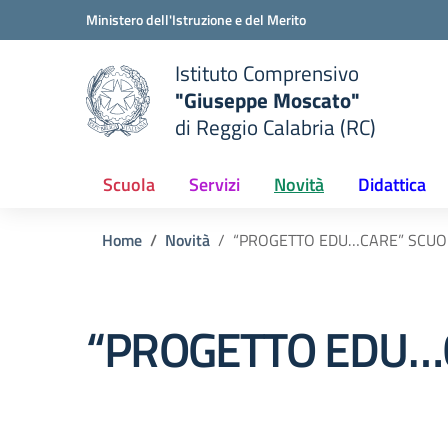
Vai ai contenuti
Vai al menu di navigazione
Vai al footer
Ministero dell'Istruzione e del Merito
Istituto Comprensivo
"Giuseppe Moscato"
e della scuola
di Reggio Calabria (RC)
— Visita la pagina iniziale del
Scuola
Servizi
Novità
Didattica
Home
Novità
“PROGETTO EDU…CARE” SCUO
“PROGETTO EDU…