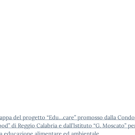
tappa del progetto “Edu…care” promosso dalla Condo
ood” di Reggio Calabria e dall’Istituto “G. Moscato” pe
a educazione alimentare ed ambientale.