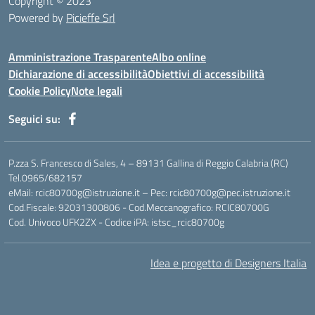
Copyright © 2023
Powered by
Picieffe Srl
Amministrazione Trasparente
Albo online
Dichiarazione di accessibilità
Obiettivi di accessibilità
Cookie Policy
Note legali
Seguici su:
P.zza S. Francesco di Sales, 4 – 89131 Gallina di Reggio Calabria (RC)
Tel.0965/682157
eMail: rcic80700g@istruzione.it – Pec: rcic80700g@pec.istruzione.it
Cod.Fiscale: 92031300806 - Cod.Meccanografico: RCIC80700G
Cod. Univoco UFK2ZX - Codice iPA: istsc_rcic80700g
Idea e progetto di Designers Italia