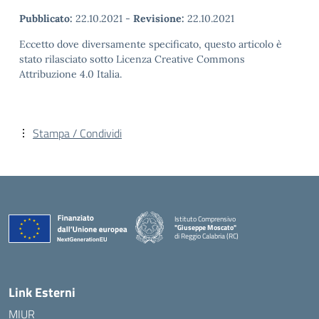
Pubblicato:
22.10.2021
-
Revisione:
22.10.2021
Eccetto dove diversamente specificato, questo articolo è
stato rilasciato sotto Licenza Creative Commons
Attribuzione 4.0 Italia.
Stampa / Condividi
Istituto Comprensivo
"Giuseppe Moscato"
di Reggio Calabria (RC)
— Visita la pagina iniziale della scuola
Link Esterni
MIUR