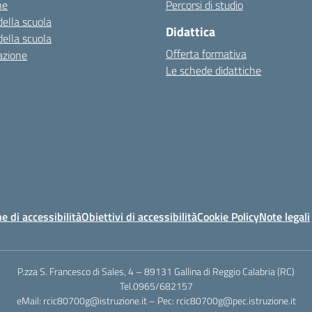
ne
Percorsi di studio
della scuola
Didattica
della scuola
Offerta formativa
azione
Le schede didattiche
e di accessibilità
Obiettivi di accessibilità
Cookie Policy
Note legali
P.zza S. Francesco di Sales, 4 – 89131 Gallina di Reggio Calabria (RC)
Tel.0965/682157
eMail: rcic80700g@istruzione.it – Pec: rcic80700g@pec.istruzione.it