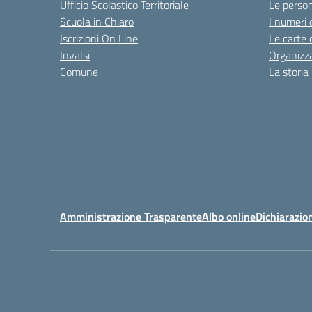
Ufficio Scolastico Territoriale
Le perso
Scuola in Chiaro
I numeri 
Iscrizioni On Line
Le carte 
Invalsi
Organizz
Comune
La storia
Amministrazione Trasparente
Albo online
Dichiarazion