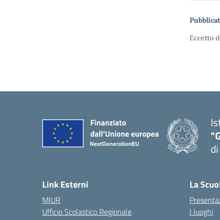
Pubblicat
Eccetto d
Is
"
di
— 
Link Esterni
La Scuo
MIUR
Presenta
Ufficio Scolastico Regionale
I luoghi