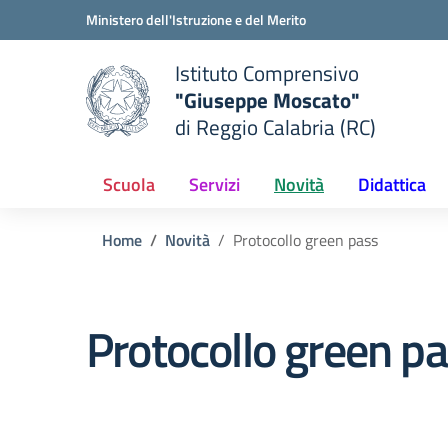
Vai ai contenuti
Vai al menu di navigazione
Vai al footer
Ministero dell'Istruzione e del Merito
Istituto Comprensivo
"Giuseppe Moscato"
e della scuola
di Reggio Calabria (RC)
— Visita la pagina iniziale del
Scuola
Servizi
Novità
Didattica
Home
Novità
Protocollo green pass
Protocollo green p