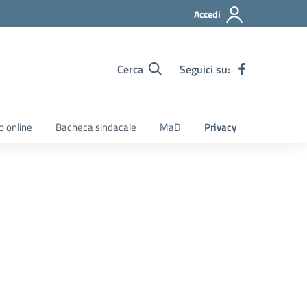
Accedi
Cerca
Seguici su:
o online
Bacheca sindacale
MaD
Privacy