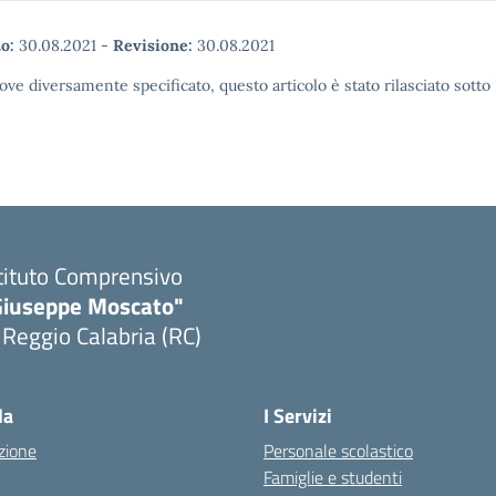
o:
30.08.2021
-
Revisione:
30.08.2021
ove diversamente specificato, questo articolo è stato rilasciato sott
tituto Comprensivo
Giuseppe Moscato"
 Reggio Calabria (RC)
Visita la pagina iniziale della scuola
la
I Servizi
zione
Personale scolastico
Famiglie e studenti