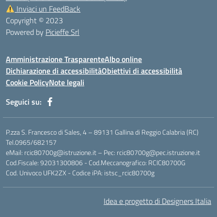
Inviaci un FeedBack
Copyright © 2023
Powered by
Picieffe Srl
Amministrazione Trasparente
Albo online
Dichiarazione di accessibilità
Obiettivi di accessibilità
Cookie Policy
Note legali
Seguici su:
P.zza S. Francesco di Sales, 4 – 89131 Gallina di Reggio Calabria (RC)
Tel.0965/682157
eMail: rcic80700g@istruzione.it – Pec: rcic80700g@pec.istruzione.it
Cod.Fiscale: 92031300806 - Cod.Meccanografico: RCIC80700G
Cod. Univoco UFK2ZX - Codice iPA: istsc_rcic80700g
Idea e progetto di Designers Italia