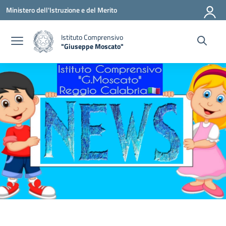
Vai ai contenuti
Vai al menu di navigazione
Vai al footer
Ministero dell'Istruzione e del Merito
Istituto Comprensivo
"Giuseppe Moscato"
— Visita la pagina iniziale della scuola