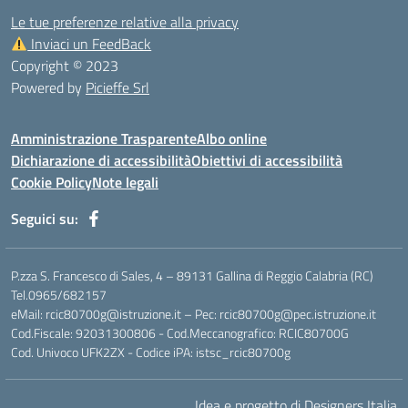
Le tue preferenze relative alla privacy
Inviaci un FeedBack
Copyright © 2023
Powered by
Picieffe Srl
Amministrazione Trasparente
Albo online
Dichiarazione di accessibilità
Obiettivi di accessibilità
Cookie Policy
Note legali
Seguici su:
P.zza S. Francesco di Sales, 4 – 89131 Gallina di Reggio Calabria (RC)
Tel.0965/682157
eMail: rcic80700g@istruzione.it – Pec: rcic80700g@pec.istruzione.it
Cod.Fiscale: 92031300806 - Cod.Meccanografico: RCIC80700G
Cod. Univoco UFK2ZX - Codice iPA: istsc_rcic80700g
Idea e progetto di Designers Italia