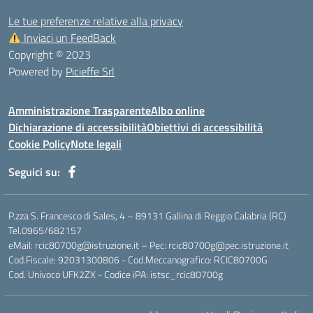
Le tue preferenze relative alla privacy
Inviaci un FeedBack
Copyright © 2023
Powered by
Picieffe Srl
Amministrazione Trasparente
Albo online
Dichiarazione di accessibilità
Obiettivi di accessibilità
Cookie Policy
Note legali
Seguici su:
P.zza S. Francesco di Sales, 4 – 89131 Gallina di Reggio Calabria (RC)
Tel.0965/682157
eMail: rcic80700g@istruzione.it – Pec: rcic80700g@pec.istruzione.it
Cod.Fiscale: 92031300806 - Cod.Meccanografico: RCIC80700G
Cod. Univoco UFK2ZX - Codice iPA: istsc_rcic80700g