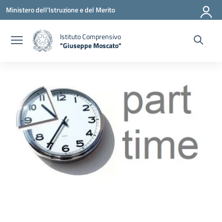
Vai ai contenuti
Vai al menu di navigazione
Vai al footer
Ministero dell'Istruzione e del Merito
Istituto Comprensivo
"Giuseppe Moscato"
— Visita la pagina iniziale della scuola