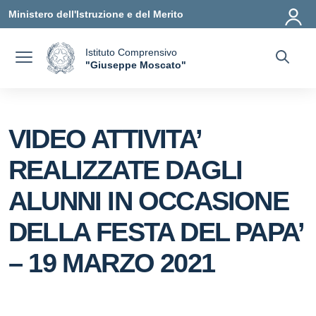
Vai ai contenuti
Vai al menu di navigazione
Vai al footer
Ministero dell'Istruzione e del Merito
Istituto Comprensivo
a
"Giuseppe Moscato"
— Visita la pagina iniziale della scuola
VIDEO ATTIVITA’
REALIZZATE DAGLI
ALUNNI IN OCCASIONE
DELLA FESTA DEL PAPA’
– 19 MARZO 2021