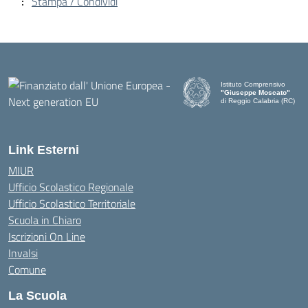
Stampa / Condividi
Istituto Comprensivo
"Giuseppe Moscato"
di Reggio Calabria (RC)
— Visita la pagina iniziale d
Link Esterni
MIUR
Ufficio Scolastico Regionale
Ufficio Scolastico Territoriale
Scuola in Chiaro
Iscrizioni On Line
Invalsi
Comune
La Scuola