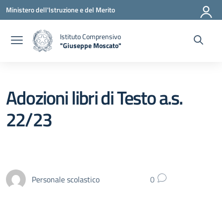
Vai ai contenuti
Vai al menu di navigazione
Vai al footer
Ministero dell'Istruzione e del Merito
Istituto Comprensivo
"Giuseppe Moscato"
— Visita la pagina iniziale della scuola
Adozioni libri di Testo a.s.
22/23
Personale scolastico
0