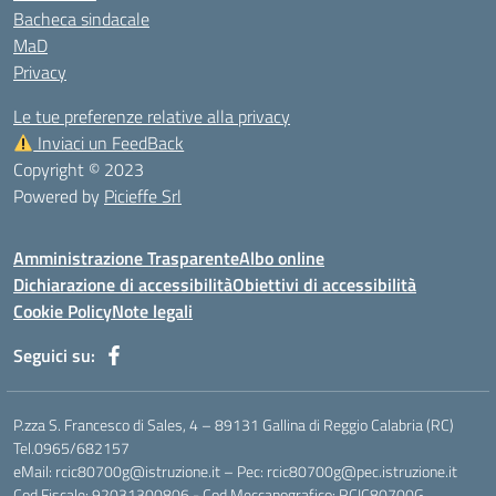
Bacheca sindacale
MaD
Privacy
Le tue preferenze relative alla privacy
Inviaci un FeedBack
Copyright © 2023
Powered by
Picieffe Srl
Amministrazione Trasparente
Albo online
Dichiarazione di accessibilità
Obiettivi di accessibilità
Cookie Policy
Note legali
Seguici su:
P.zza S. Francesco di Sales, 4 – 89131 Gallina di Reggio Calabria (RC)
Tel.0965/682157
eMail: rcic80700g@istruzione.it – Pec: rcic80700g@pec.istruzione.it
Cod.Fiscale: 92031300806 - Cod.Meccanografico: RCIC80700G