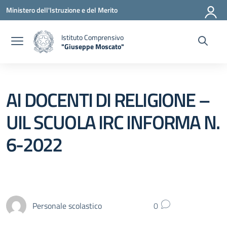
Vai ai contenuti
Vai al menu di navigazione
Vai al footer
Ministero dell'Istruzione e del Merito
Istituto Comprensivo
"Giuseppe Moscato"
— Visita la pagina iniziale della scuola
AI DOCENTI DI RELIGIONE –
UIL SCUOLA IRC INFORMA N.
6-2022
Personale scolastico
0