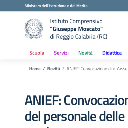
Vai ai contenuti
Vai al menu di navigazione
Vai al footer
Ministero dell'Istruzione e del Merito
Istituto Comprensivo
"Giuseppe Moscato"
e della scuola
di Reggio Calabria (RC)
— Visita la pagina iniziale del
Scuola
Servizi
Novità
Didattica
Home
Novità
ANIEF: Convocazione di un’assemb
ANIEF: Convocazione
del personale delle 