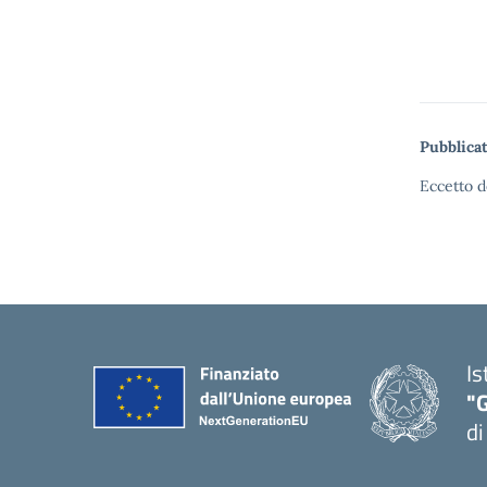
Pubblicat
Eccetto d
Is
"
di
— 