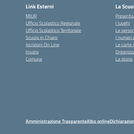
Link Esterni
La Scuo
MIUR
Presenta
Ufficio Scolastico Regionale
I luoghi
Ufficio Scolastico Territoriale
Le perso
Scuola in Chiaro
I numeri 
Iscrizioni On Line
Le carte 
Invalsi
Organizz
Comune
La storia
Amministrazione Trasparente
Albo online
Dichiarazion