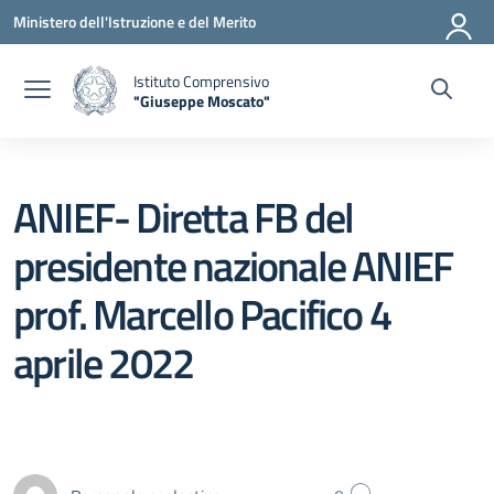
Vai ai contenuti
Vai al menu di navigazione
Vai al footer
Ministero dell'Istruzione e del Merito
Istituto Comprensivo
"Giuseppe Moscato"
— Visita la pagina iniziale della scuola
ANIEF- Diretta FB del
presidente nazionale ANIEF
prof. Marcello Pacifico 4
aprile 2022