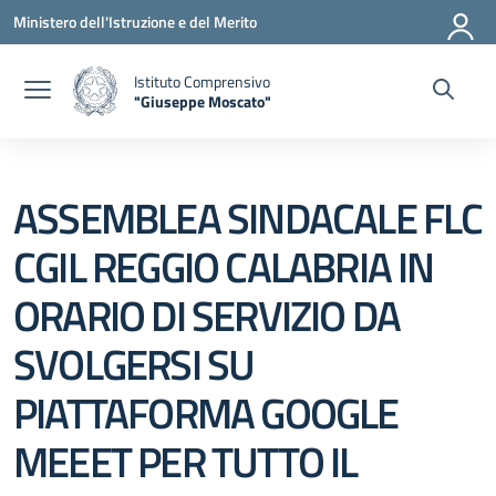
Vai ai contenuti
Vai al menu di navigazione
Vai al footer
Ministero dell'Istruzione e del Merito
Istituto Comprensivo
"Giuseppe Moscato"
— Visita la pagina iniziale della scuola
ASSEMBLEA SINDACALE FLC
CGIL REGGIO CALABRIA IN
ORARIO DI SERVIZIO DA
SVOLGERSI SU
PIATTAFORMA GOOGLE
MEEET PER TUTTO IL