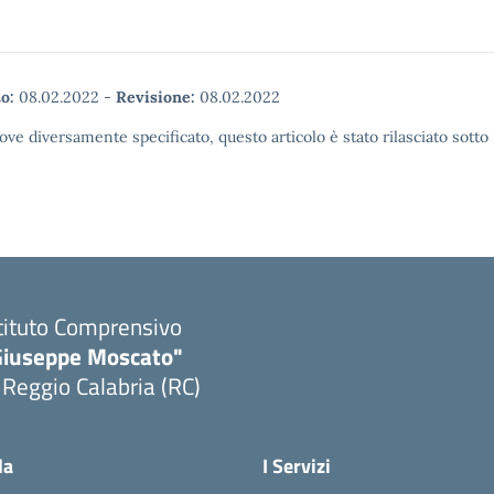
o:
08.02.2022
-
Revisione:
08.02.2022
ove diversamente specificato, questo articolo è stato rilasciato sott
tituto Comprensivo
Giuseppe Moscato"
 Reggio Calabria (RC)
Visita la pagina iniziale della scuola
la
I Servizi