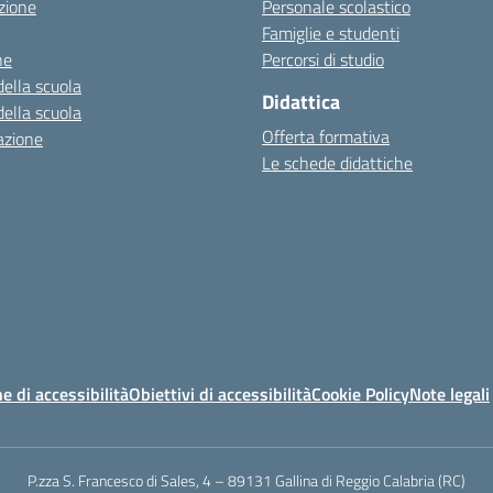
zione
Personale scolastico
Famiglie e studenti
ne
Percorsi di studio
della scuola
Didattica
della scuola
Offerta formativa
azione
Le schede didattiche
e di accessibilità
Obiettivi di accessibilità
Cookie Policy
Note legali
P.zza S. Francesco di Sales, 4 – 89131 Gallina di Reggio Calabria (RC)