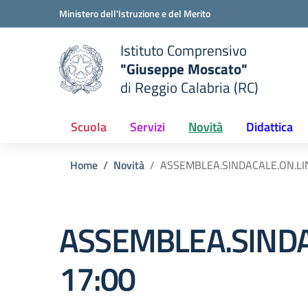
Vai ai contenuti
Vai al menu di navigazione
Vai al footer
Ministero dell'Istruzione e del Merito
Istituto Comprensivo
"Giuseppe Moscato"
e della scuola
di Reggio Calabria (RC)
— Visita la pagina iniziale del
Scuola
Servizi
Novità
Didattica
Home
Novità
ASSEMBLEA.SINDACALE.ON.LI
ASSEMBLEA.SINDA
17:00