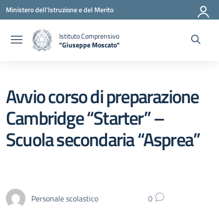
Vai ai contenuti
Vai al menu di navigazione
Vai al footer
Ministero dell'Istruzione e del Merito
Istituto Comprensivo
"Giuseppe Moscato"
— Visita la pagina iniziale della scuola
Avvio corso di preparazione
Cambridge “Starter” –
Scuola secondaria “Asprea”
Personale scolastico
0