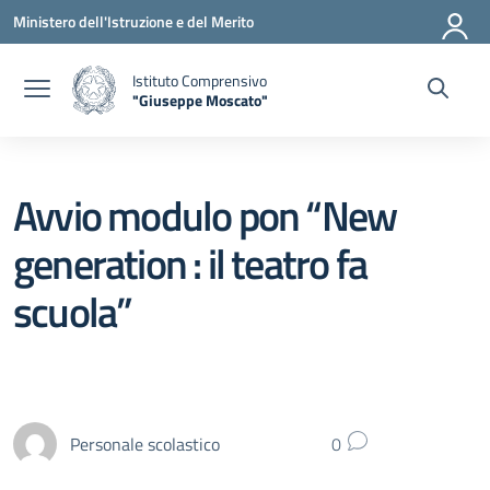
Vai ai contenuti
Vai al menu di navigazione
Vai al footer
Ministero dell'Istruzione e del Merito
Istituto Comprensivo
"Giuseppe Moscato"
— Visita la pagina iniziale della scuola
Avvio modulo pon “New
generation : il teatro fa
scuola”
Personale scolastico
0