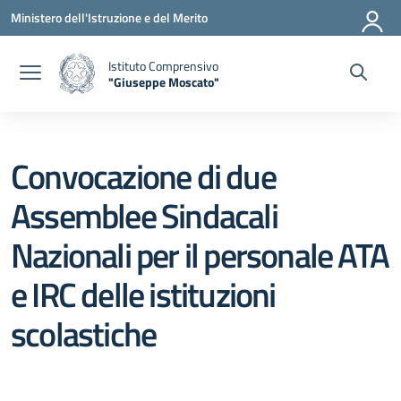
Vai ai contenuti
Vai al menu di navigazione
Vai al footer
Ministero dell'Istruzione e del Merito
Istituto Comprensivo
"Giuseppe Moscato"
— Visita la pagina iniziale della scuola
Convocazione di due
Assemblee Sindacali
Nazionali per il personale ATA
e IRC delle istituzioni
scolastiche