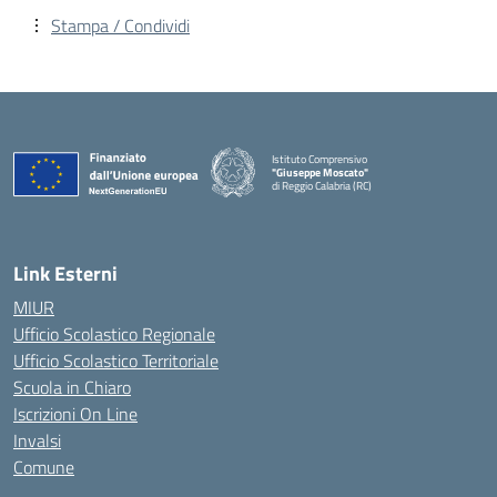
Stampa / Condividi
Istituto Comprensivo
"Giuseppe Moscato"
di Reggio Calabria (RC)
— Visita la pagina iniziale della scuola
Link Esterni
MIUR
Ufficio Scolastico Regionale
Ufficio Scolastico Territoriale
Scuola in Chiaro
Iscrizioni On Line
Invalsi
Comune