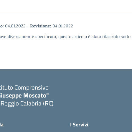
o:
04.01.2022
-
Revisione:
04.01.2022
ove diversamente specificato, questo articolo è stato rilasciato sott
tituto Comprensivo
Giuseppe Moscato"
 Reggio Calabria (RC)
Visita la pagina iniziale della scuola
la
I Servizi