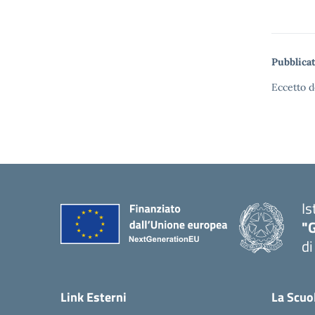
Pubblicat
Eccetto d
Is
"
di
— 
Link Esterni
La Scuo