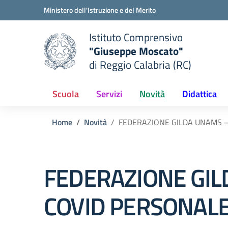
Vai ai contenuti
Vai al menu di navigazione
Vai al footer
Ministero dell'Istruzione e del Merito
Istituto Comprensivo
"Giuseppe Moscato"
e della scuola
di Reggio Calabria (RC)
— Visita la pagina iniziale del
Scuola
Servizi
Novità
Didattica
Home
Novità
FEDERAZIONE GILDA UNAMS – 
FEDERAZIONE GILD
COVID PERSONALE