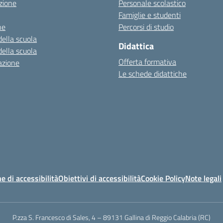
zione
Personale scolastico
Famiglie e studenti
ne
Percorsi di studio
della scuola
Didattica
della scuola
Offerta formativa
azione
Le schede didattiche
e di accessibilità
Obiettivi di accessibilità
Cookie Policy
Note legali
P.zza S. Francesco di Sales, 4 – 89131 Gallina di Reggio Calabria (RC)