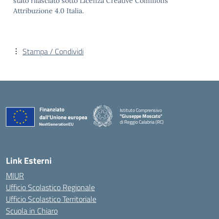
stato rilasciato sotto Licenza Creative Commons
Attribuzione 4.0 Italia.
Stampa / Condividi
Istituto Comprensivo
"Giuseppe Moscato"
di Reggio Calabria (RC)
— Visita la pagina iniziale della scuola
Link Esterni
MIUR
Ufficio Scolastico Regionale
Ufficio Scolastico Territoriale
Scuola in Chiaro