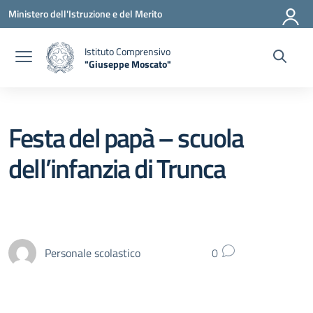
Vai ai contenuti
Vai al menu di navigazione
Vai al footer
Ministero dell'Istruzione e del Merito
Istituto Comprensivo
"Giuseppe Moscato"
— Visita la pagina iniziale della scuola
Festa del papà – scuola
dell’infanzia di Trunca
Personale scolastico
0