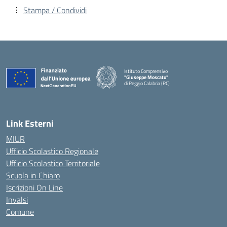
Stampa / Condividi
Istituto Comprensivo
"Giuseppe Moscato"
di Reggio Calabria (RC)
— Visita la pagina iniziale della scuola
Link Esterni
MIUR
Ufficio Scolastico Regionale
Ufficio Scolastico Territoriale
Scuola in Chiaro
Iscrizioni On Line
Invalsi
Comune