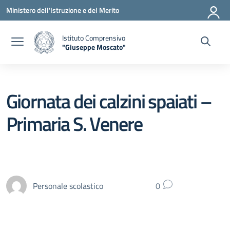
Vai ai contenuti
Vai al menu di navigazione
Vai al footer
Ministero dell'Istruzione e del Merito
Istituto Comprensivo
"Giuseppe Moscato"
— Visita la pagina iniziale della scuola
Giornata dei calzini spaiati –
Primaria S. Venere
Personale scolastico
0