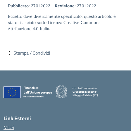
Pubblicato:
27.01.2022
-
Revisione:
27.01.2022
Eccetto dove diversamente specificato, questo articolo è
stato rilasciato sotto Licenza Creative Commons
Attribuzione 4.0 Italia.
Stampa / Condividi
Istituto Comprensivo
"Giuseppe Moscato"
di Reggio Calabria (RC)
— Visita la pagina iniziale della scuola
Link Esterni
MIUR