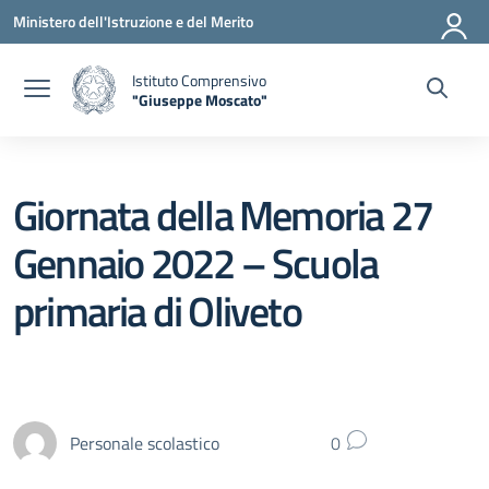
Vai ai contenuti
Vai al menu di navigazione
Vai al footer
Ministero dell'Istruzione e del Merito
Istituto Comprensivo
"Giuseppe Moscato"
— Visita la pagina iniziale della scuola
Giornata della Memoria 27
Gennaio 2022 – Scuola
primaria di Oliveto
Personale scolastico
0