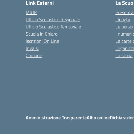
Link Esterni
La Scuo
MIUR
Presenta
Ufficio Scolastico Regionale
I luoghi
Ufficio Scolastico Territoriale
Le perso
Scuola in Chiaro
I numeri 
Iscrizioni On Line
Le carte 
Invalsi
Organizz
Comune
La storia
Amministrazione Trasparente
Albo online
Dichiarazion