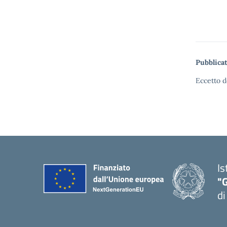
Pubblicat
Eccetto d
Is
"
di
— 