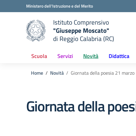
Vai ai contenuti
Vai al menu di navigazione
Vai al footer
Ministero dell'Istruzione e del Merito
Istituto Comprensivo
"Giuseppe Moscato"
e della scuola
di Reggio Calabria (RC)
— Visita la pagina iniziale del
Scuola
Servizi
Novità
Didattica
Home
Novità
Giornata della poesia 21 marzo
Giornata della poe