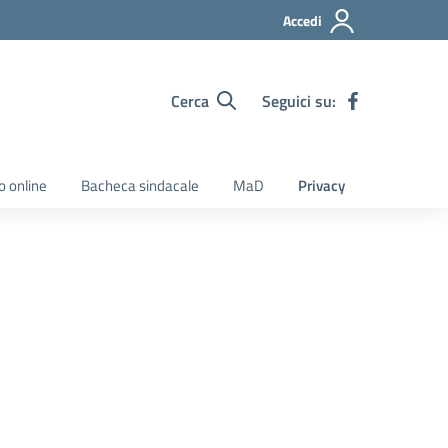
Accedi
Cerca
Seguici su:
o online
Bacheca sindacale
MaD
Privacy