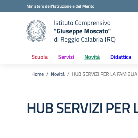
Vai ai contenuti
Vai al menu di navigazione
Vai al footer
Ministero dell'Istruzione e del Merito
Istituto Comprensivo
"Giuseppe Moscato"
e della scuola
di Reggio Calabria (RC)
— Visita la pagina iniziale del
Scuola
Servizi
Novità
Didattica
Home
Novità
HUB SERVIZI PER LA FAMIGLI
HUB SERVIZI PER 