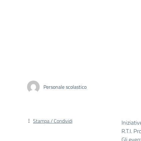
Personale scolastico
Stampa / Condividi
Iniziati
R.T.I. Pr
Gli event