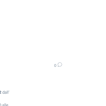
0
2
dall’
 alle