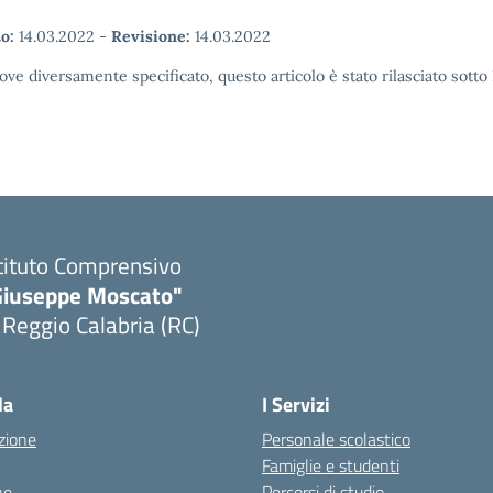
o:
14.03.2022
-
Revisione:
14.03.2022
ove diversamente specificato, questo articolo è stato rilasciato sott
tituto Comprensivo
Giuseppe Moscato"
 Reggio Calabria (RC)
Visita la pagina iniziale della scuola
la
I Servizi
zione
Personale scolastico
Famiglie e studenti
ne
Percorsi di studio