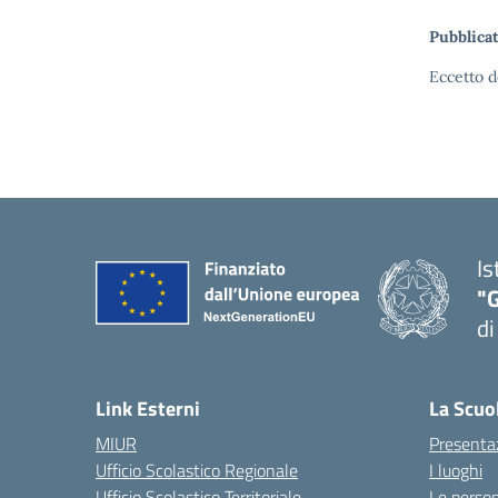
Pubblicat
Eccetto d
Is
"
di
— 
Link Esterni
La Scuo
MIUR
Presenta
Ufficio Scolastico Regionale
I luoghi
Ufficio Scolastico Territoriale
Le perso