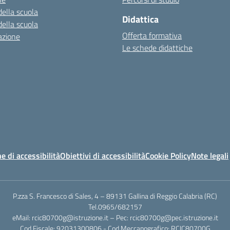
della scuola
Didattica
della scuola
Offerta formativa
azione
Le schede didattiche
e di accessibilità
Obiettivi di accessibilità
Cookie Policy
Note legali
P.zza S. Francesco di Sales, 4 – 89131 Gallina di Reggio Calabria (RC)
Tel.0965/682157
eMail: rcic80700g@istruzione.it – Pec: rcic80700g@pec.istruzione.it
Cod.Fiscale: 92031300806 - Cod.Meccanografico: RCIC80700G