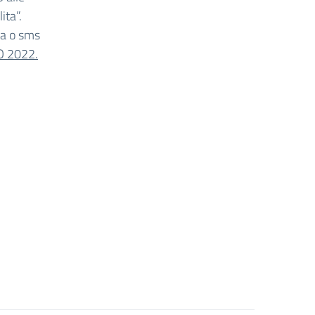
ita”.
ta o sms
O 2022.