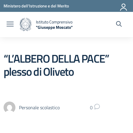
Vai ai contenuti
Vai al menu di navigazione
Vai al footer
Ministero dell'Istruzione e del Merito
Istituto Comprensivo
"Giuseppe Moscato"
— Visita la pagina iniziale della scuola
“L’ALBERO DELLA PACE”
plesso di Oliveto
Personale scolastico
0