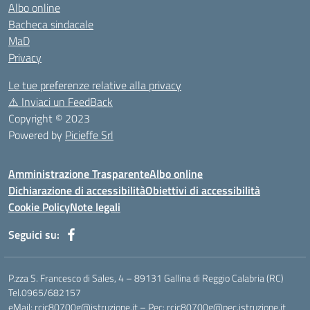
Albo online
Bacheca sindacale
MaD
Privacy
Le tue preferenze relative alla privacy
⚠️
Inviaci un FeedBack
Copyright © 2023
Powered by
Picieffe Srl
Amministrazione Trasparente
Albo online
Dichiarazione di accessibilità
Obiettivi di accessibilità
Cookie Policy
Note legali
Seguici su:
P.zza S. Francesco di Sales, 4 – 89131 Gallina di Reggio Calabria (RC)
Tel.0965/682157
eMail: rcic80700g@istruzione.it – Pec: rcic80700g@pec.istruzione.it