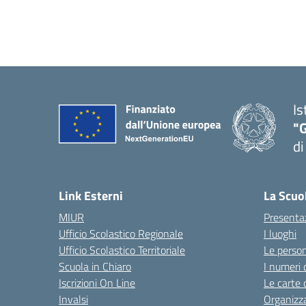
Is
"
di
— 
Link Esterni
La Scuo
MIUR
Presenta
Ufficio Scolastico Regionale
I luoghi
Ufficio Scolastico Territoriale
Le perso
Scuola in Chiaro
I numeri 
Iscrizioni On Line
Le carte 
Invalsi
Organizz