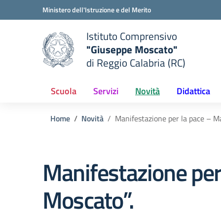
Vai ai contenuti
Vai al menu di navigazione
Vai al footer
Ministero dell'Istruzione e del Merito
Istituto Comprensivo
"Giuseppe Moscato"
e della scuola
di Reggio Calabria (RC)
— Visita la pagina iniziale del
Scuola
Servizi
Novità
Didattica
Home
Novità
Manifestazione per la pace – Ma
Manifestazione per 
Moscato”.