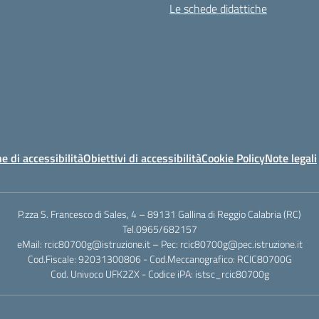
Le schede didattiche
e di accessibilità
Obiettivi di accessibilità
Cookie Policy
Note legali
P.zza S. Francesco di Sales, 4 – 89131 Gallina di Reggio Calabria (RC)
Tel.0965/682157
eMail: rcic80700g@istruzione.it – Pec: rcic80700g@pec.istruzione.it
Cod.Fiscale: 92031300806 - Cod.Meccanografico: RCIC80700G
Cod. Univoco UFK2ZX - Codice iPA: istsc_rcic80700g