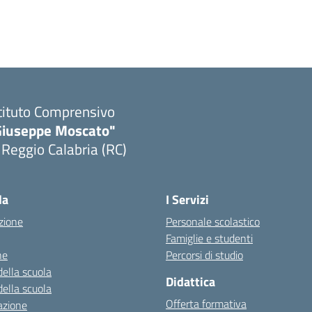
tituto Comprensivo
Giuseppe Moscato"
 Reggio Calabria (RC)
Visita la pagina iniziale della scuola
la
I Servizi
zione
Personale scolastico
Famiglie e studenti
ne
Percorsi di studio
della scuola
Didattica
della scuola
Offerta formativa
azione