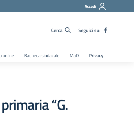
Accedi
Cerca
Seguici su:
o online
Bacheca sindacale
MaD
Privacy
primaria “G.