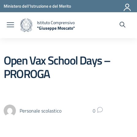
Vai ai contenuti
Vai al menu di navigazione
Vai al footer
Ministero dell'Istruzione e del Merito
Istituto Comprensivo
"Giuseppe Moscato"
— Visita la pagina iniziale della scuola
Open Vax School Days –
PROROGA
Personale scolastico
0